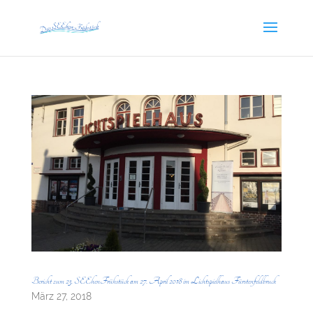
Bericht zum 23. SEEhenFrühstück am 27. April 2018 im Lichtspielhaus Fürstenfeldbruck
März 27, 2018