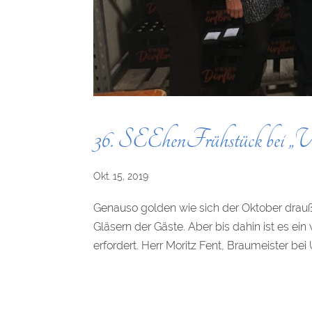
36. SEEhenFrühstück bei „Un
Okt. 15, 2019
Genauso golden wie sich der Oktober drauße
Gläsern der Gäste. Aber bis dahin ist es e
erfordert. Herr Moritz Fent, Braumeister bei U