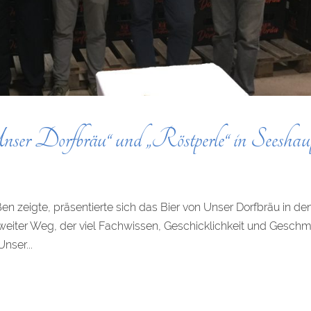
ser Dorfbräu“ und „Röstperle“ in Seeshau
n zeigte, präsentierte sich das Bier von Unser Dorfbräu in de
in weiter Weg, der viel Fachwissen, Geschicklichkeit und Gesch
nser...