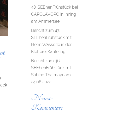
48. SEEhenFrühstück bei
CAPOLAVORO in Inning
am Ammersee
Bericht zum 47.
SEEhenFrühstück mit
Herrn Wasserle in der
pt
Kletterei Kaufering
Bericht zum 46.
SEEhenFrühstück mit
Sabine Thalmayr am
n
24.06.2022
mack
Neueste
Kommentare