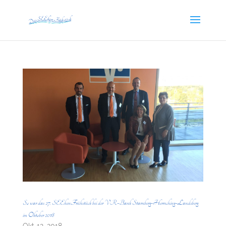
So war das 27. SEEhenFrühstück bei der VR-Bank Starnberg-Herrsching-Landsberg
im Oktober 2018